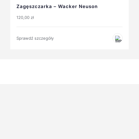
Zagęszczarka – Wacker Neuson
120,00
zł
Sprawdź szczegóły
Potrzebujesz wykonać jakieś prace budowlano-ogrodowe?
Nie kupuj, tylko wypożycz u nas!