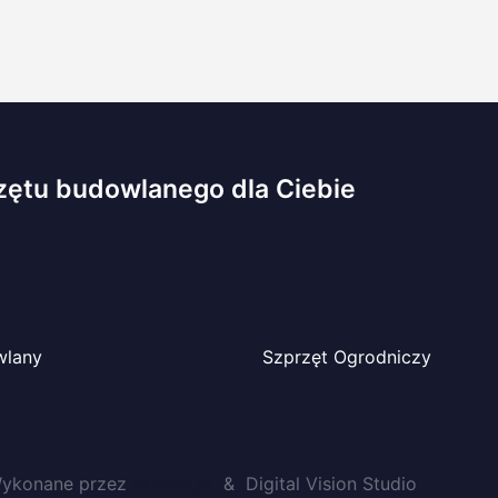
zętu budowlanego dla Ciebie
wlany
Szprzęt Ogrodniczy
 Wykonane przez
AOfoto.pl
& Digital Vision Studio