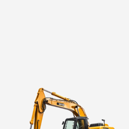
Potrzebujesz wykonać jakieś prace budowlano-ogrodowe?
Nie kupuj, tylko wypożycz u nas!
SPRAWDŹ NASZ ASORTYMENT