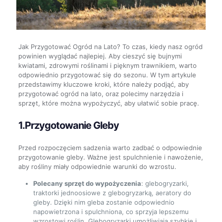
Jak Przygotować Ogród na Lato? To czas, kiedy nasz ogród
powinien wyglądać najlepiej. Aby cieszyć się bujnymi
kwiatami, zdrowymi roślinami i pięknym trawnikiem, warto
odpowiednio przygotować się do sezonu. W tym artykule
przedstawimy kluczowe kroki, które należy podjąć, aby
przygotować ogród na lato, oraz polecimy narzędzia i
sprzęt, które można wypożyczyć, aby ułatwić sobie pracę.
1.Przygotowanie Gleby
Przed rozpoczęciem sadzenia warto zadbać o odpowiednie
przygotowanie gleby. Ważne jest spulchnienie i nawożenie,
aby rośliny miały odpowiednie warunki do wzrostu.
Polecany sprzęt do wypożyczenia
: glebogryzarki,
traktorki jednoosiowe z glebogryzarką, aeratory do
gleby. Dzięki nim gleba zostanie odpowiednio
napowietrzona i spulchniona, co sprzyja lepszemu
wzrostowi roślin. Glebogryzarki umożliwiają szybkie i